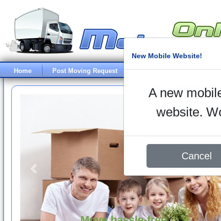
New Mobile Website!
Home
Post Moving Request
Search Moving Requests
A new mobile
website. Wou
Cancel
Previous
Move hassle-free...