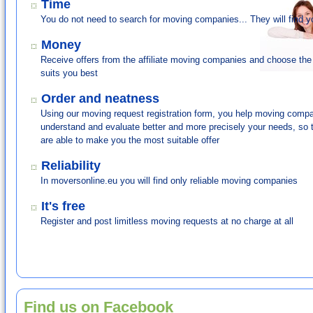
Time
Distance: 0 km
You do not need to search for moving companies... They will find y
Only from
2
Money
Receive offers from the affiliate moving companies and choose the
Χαϊδάρι
suits you best
From:
ΠΕΡΙΣΤΕΡΙ
(Ελλάδα, Στερεά Ελλάδα, Αττική)
To:
ΧΑΙΔΑΡΙ
(Ελλάδα, Στερεά Ελλάδα, Αττική)
Order and neatness
Distance: 0 km
Using our moving request registration form, you help moving comp
understand and evaluate better and more precisely your needs, so 
Only from
6
are able to make you the most suitable offer
Reliability
Κιβώτια - Δέματα
In moversonline.eu you will find only reliable moving companies
From:
KAPSALOS
(Cyprus, Limassol)
To:
BETERA
(Spain, Valencia, Valencia, Bétera)
It's free
Distance: 0 km
Register and post limitless moving requests at no charge at all
Only from
6
Ένα ψυγείο, ένας 2 θέσιος καναπές, καρέκλες
From:
Μαρούσι
(Ελλάδα, Στερεά Ελλάδα, Αττική)
Find us on Facebook
To:
Αργος Ορεστικό
(Ελλάδα, Μακεδονία, Καστοριά)