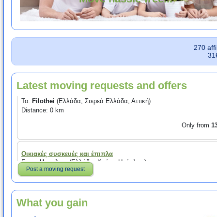
270 aff
δυο μικρες ελαφρές βιβλιοθήκες Kallax (δες IKEA) 0,75Χ0,75 Χ0,
31
μία -
From:
Nea Erythraia
(Ελλάδα, Στερεά Ελλάδα, Αττική)
To:
Filothei
(Ελλάδα, Στερεά Ελλάδα, Αττική)
Distance: 0 km
Latest moving requests and offers
Only from
1
Οικιακές συσκευές και έπιπλα
From:
Ηρακλειο
(Ελλάδα, Κρήτη, Ηράκλειο)
To:
Smolyan
(Bulgaria, Smolyan, Smolyan)
Distance: 0 km
Only from
1,9
Post a moving request
Μετακόμιση Επίπλων Αθήνα
What you gain
From:
Ταύρο
(Ελλάδα, Στερεά Ελλάδα, Αττική)
To:
Νίκαια
(Ελλάδα, Στερεά Ελλάδα, Αττική)